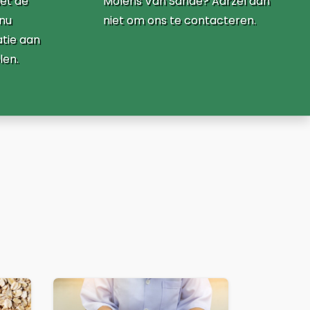
et de
Molens Van Sande? Aarzel dan
 nu
niet om ons te contacteren.
atie aan
len.