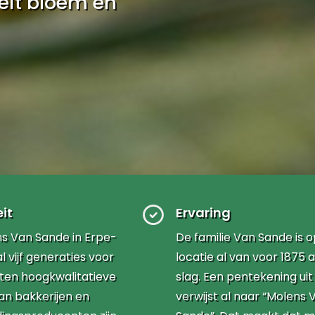
teit bloem en
it
Ervaring
 Van Sande in Erpe-
De familie Van Sande is 
l vijf generaties voor
locatie al van voor 1875 
rten hoogkwalitatieve
slag. Een pentekening uit
an bakkerijen en
verwijst al naar “Molens 