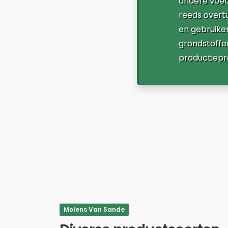
andere voed
reeds overtu
en gebruike
grondstoffe
productiepr
Molens Van Sande