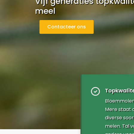
Vijf generaties topkwali
meel
Contacteer ons
Topkwalite
Bloemmolens
Mere staat a
diverse soo
melen. Tal v