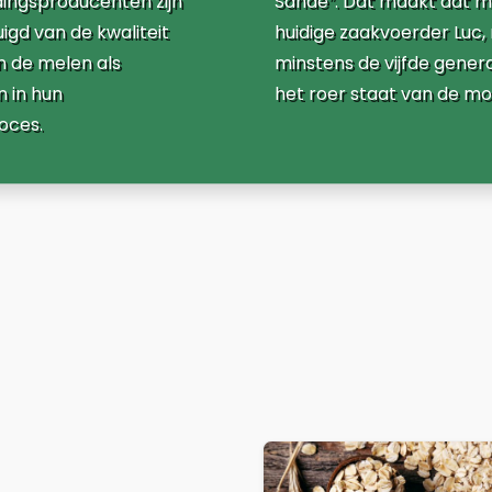
ingsproducenten zijn
Sande”. Dat maakt dat m
igd van de kwaliteit
huidige zaakvoerder Luc,
n de melen als
minstens de vijfde gener
n in hun
het roer staat van de mo
oces.